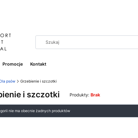
Promocje
Kontakt
Dla psów
Grzebienie i szczotki
ienie i szczotki
Produkty:
Brak
 produktów
egorii nie ma obecnie żadnych produktów