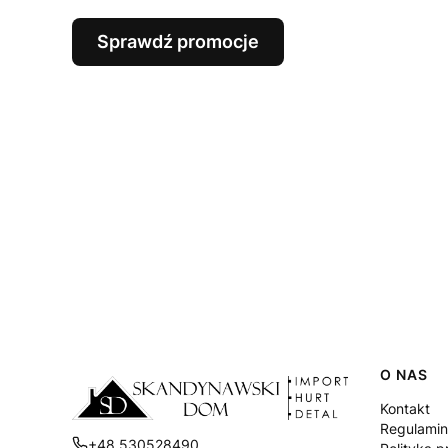
Sprawdź promocje
Linki
O NAS
Kontakt
Regulamin
+48 530528490