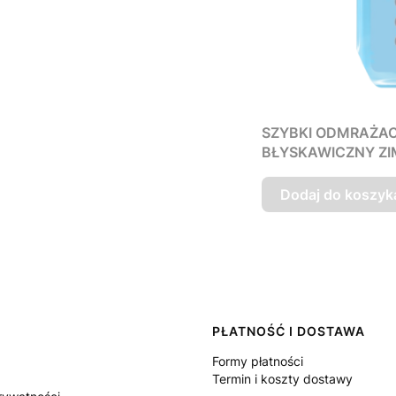
SZYBKI ODMRAŻAC
BŁYSKAWICZNY Z
Dodaj do koszyk
 w stopce
PŁATNOŚĆ I DOSTAWA
Formy płatności
Termin i koszty dostawy