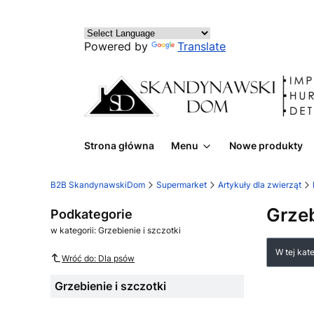
Powered by
Translate
Strona główna
Menu
Nowe produkty
B2B SkandynawskiDom
Supermarket
Artykuły dla zwierząt
Grzeb
Podkategorie
w kategorii: Grzebienie i szczotki
Lista
W tej kat
Wróć do: Dla psów
Grzebienie i szczotki