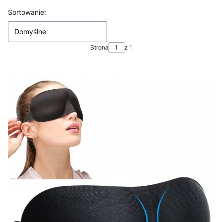
Lista produktów
Sortowanie:
Domyślne
Strona
z 1