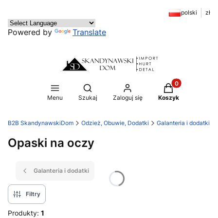
polski
zł
Powered by
Translate
Produkty w kosz
Otwórz wyszukiwarkę
Menu
Szukaj
Zaloguj się
Koszyk
B2B SkandynawskiDom
Odzież, Obuwie, Dodatki
Galanteria i dodatki
Opaski na oczy
Galanteria i dodatki
Filtry
Produkty:
1