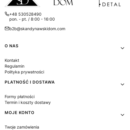
+48 530528490
pon. - pt. / 8:00 - 16:00
b2b@skandynawskidom.com
Linki w stopce
O NAS
Kontakt
Regulamin
Polityka prywatności
PŁATNOŚĆ I DOSTAWA
Formy płatności
Termin i koszty dostawy
MOJE KONTO
Twoje zamówienia