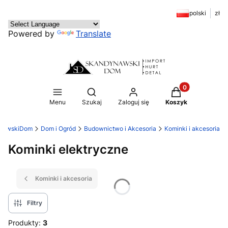
polski
zł
Powered by
Translate
Produkty w kosz
Otwórz wyszukiwarkę
Menu
Szukaj
Zaloguj się
Koszyk
ynawskiDom
Dom i Ogród
Budownictwo i Akcesoria
Kominki i akcesoria
Kominki elektryczne
Kominki i akcesoria
Filtry
Produkty:
3