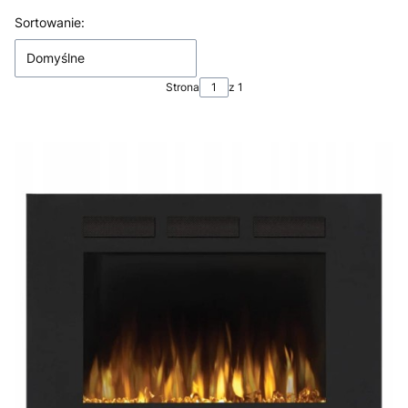
Lista produktów
Sortowanie:
Domyślne
Strona
z 1