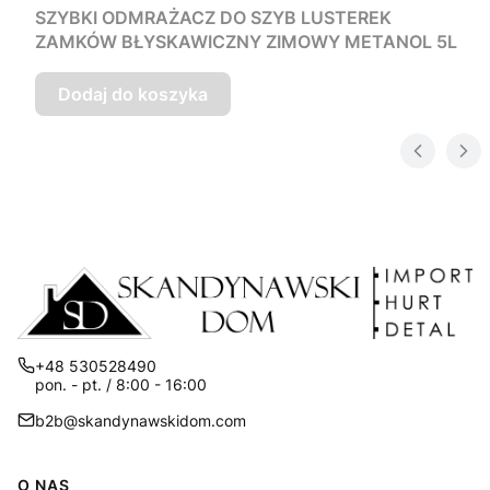
SZYBKI ODMRAŻACZ DO SZYB LUSTEREK
ZAMKÓW BŁYSKAWICZNY ZIMOWY METANOL 5L
Dodaj do koszyka
+48 530528490
pon. - pt. / 8:00 - 16:00
b2b@skandynawskidom.com
Linki w stopce
O NAS