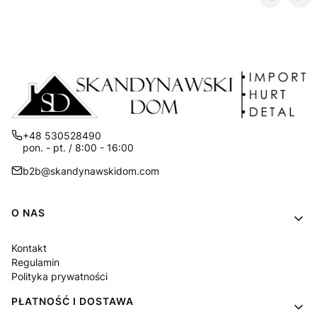
+48 530528490
pon. - pt. / 8:00 - 16:00
b2b@skandynawskidom.com
Linki w stopce
O NAS
Kontakt
Regulamin
Polityka prywatności
PŁATNOŚĆ I DOSTAWA