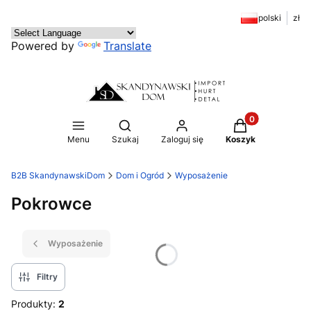
polski
zł
Powered by
Translate
Produkty w kosz
Otwórz wyszukiwarkę
Menu
Szukaj
Zaloguj się
Koszyk
B2B SkandynawskiDom
Dom i Ogród
Wyposażenie
Pokrowce
Wyposażenie
Filtry
Produkty:
2